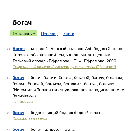
богач
Толкование
Перевод
Книги
Богач
— м. разг. 1. Богатый человек. Ant: бедняк 2. перен.
41
Человек, обладающий тем, что он считает ценным.
Толковый словарь Ефремовой. Т. Ф. Ефремова. 2000 …
Современный толковый словарь русского языка Ефремовой
богач
— богач, богачи, богача, богачей, богачу, богачам,
42
богача, богачей, богачом, богачами, богаче, богачах
(Источник: «Полная акцентуированная парадигма по А. А.
Зализняку») …
Формы слов
богач
— бедняк нищий бедняк бедный голяк …
43
Словарь антонимов
богач
— бог ач, а, твор. п. ом …
44