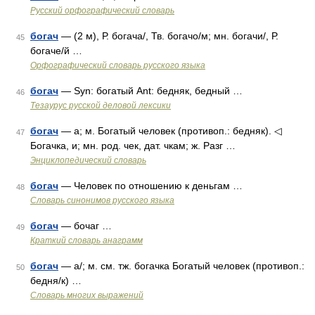
Русский орфографический словарь
богач
— (2 м), Р. богача/, Тв. богачо/м; мн. богачи/, Р.
45
богаче/й …
Орфографический словарь русского языка
богач
— Syn: богатый Ant: бедняк, бедный …
46
Тезаурус русской деловой лексики
богач
— а; м. Богатый человек (противоп.: бедняк). ◁
47
Богачка, и; мн. род. чек, дат. чкам; ж. Разг …
Энциклопедический словарь
богач
— Человек по отношению к деньгам …
48
Словарь синонимов русского языка
богач
— бочаг …
49
Краткий словарь анаграмм
богач
— а/; м. см. тж. богачка Богатый человек (противоп.:
50
бедня/к) …
Словарь многих выражений